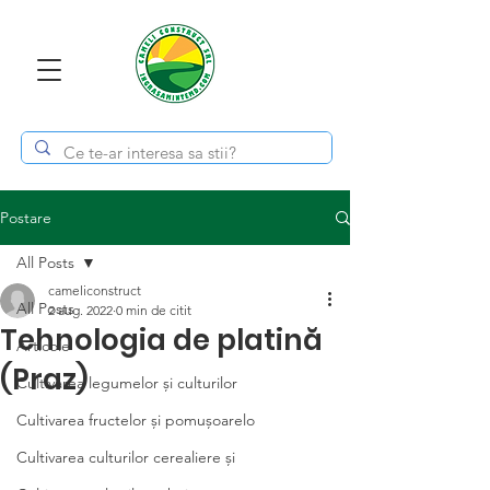
Postare
All Posts
cameliconstruct
All Posts
2 aug. 2022
0 min de citit
Tehnologia de platină
Articole
(Praz)
Cultivarea legumelor și culturilor
Cultivarea fructelor și pomușoarelo
Cultivarea culturilor cerealiere și