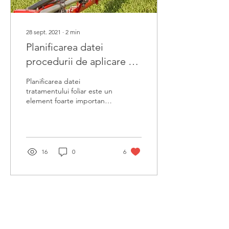
28 sept. 2021
∙
2
min
Planificarea datei
procedurii de aplicare a
îngrășămintelor foliare
Planificarea datei
tratamentului foliar este un
element foarte important
care vă permite să profitați
din plin de posibilitățile
de...
16
0
6
Abonează-te la
newsletter!