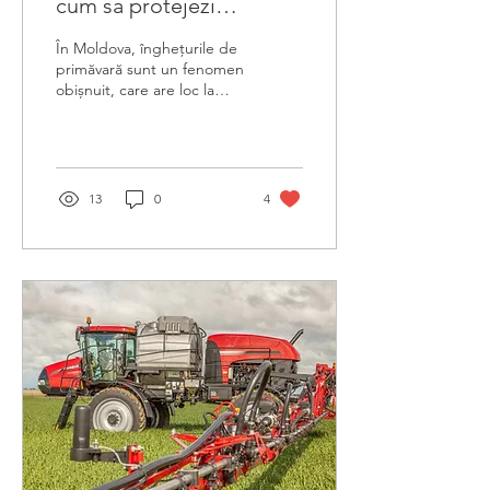
cum să protejezi
plantele?
În Moldova, înghețurile de
primăvară sunt un fenomen
obișnuit, care are loc la
sfârșitul lunii aprilie și în
prima jumătate a lunii
mai....
13
0
4