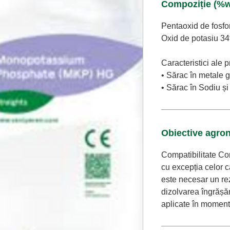
Compoziție (%
Pentaoxid de fosf
Oxid de potasiu 3
Caracteristici ale 
• Sărac în metale g
• Sărac în Sodiu și
Obiective agro
Compatibilitate Co
cu excepția celor c
este necesar un re
dizolvarea îngrășă
aplicate în momente