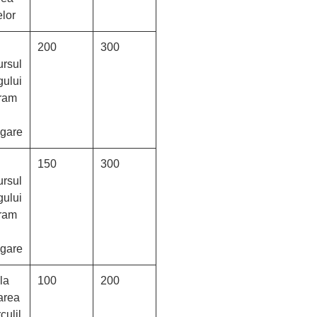
elor
200
300
ursul
gului
ram
rigare
150
300
ursul
gului
ram
rigare
la
100
200
area
culil