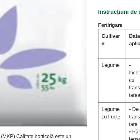
Instrucțiuni de
Fertirigare
Cultivar
Data
e
aplic
Legume
•
Înce
cu
tran
tare
Legume
• De 
cu fructe
tran
tare
• Pâ
(MKP) Calitate horticolă este un
lega