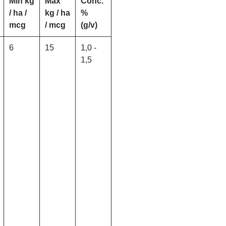
Min kg
Max
Conc.
/ ha /
kg / ha
%
mcg
/ mcg
(g/v)
6
15
1,0 -
1,5