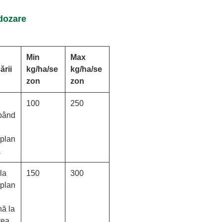
 dozare
Min
Max
ării
kg/ha/se
kg/ha/se
zon
zon
100
250
pând
splan
a
la
150
300
splan
nă la
rea