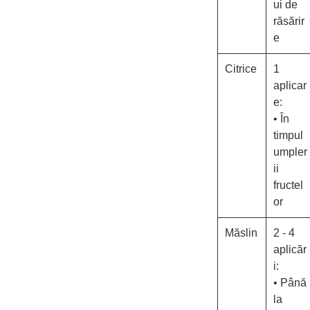
ui de
răsărir
e
Citrice
1
aplicar
e:
• În
timpul
umpler
ii
fructel
or
Măslin
2 - 4
aplicăr
i:
• Până
la