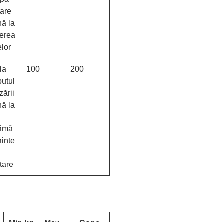
tare
nă la
erea
elor
la
100
200
putul
izării
nă la
ămâ
ainte
tare