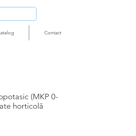
atalog
Contact
opotasic (MKP 0-
ate horticolă