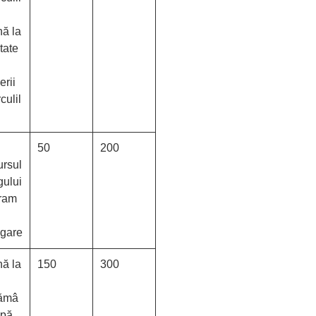
nă la
tate
erii
culil
50
200
ursul
gului
ram
rigare
nă la
150
300
ămâ
upă