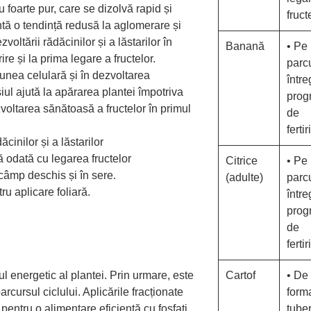
u foarte pur, care se dizolvă rapid și
fruct
tă o tendință redusă la aglomerare și
oltării rădăcinilor și a lăstarilor în
Banană
• Pe
rire și la prima legare a fructelor.
parc
iunea celulară și în dezvoltarea
între
siul ajută la apărarea plantei împotriva
prog
zvoltarea sănătoasă a fructelor în primul
de
ferti
cinilor și a lăstarilor
ă odată cu legarea fructelor
Citrice
• Pe
 câmp deschis și în sere.
(adulte)
parc
u aplicare foliară.
între
prog
de
ferti
ul energetic al plantei. Prin urmare, este
Cartof
• De 
arcursul ciclului. Aplicările fracționate
form
 pentru o alimentare eficientă cu fosfați.
tuber