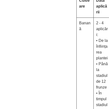
Cultiv
Data
are
aplică
rii
Banan
2 - 4
ă
aplicăr
i:
• De la
înființa
rea
plantei
• Până
la
stadiul
de 12
frunze
• În
timpul
stadiul