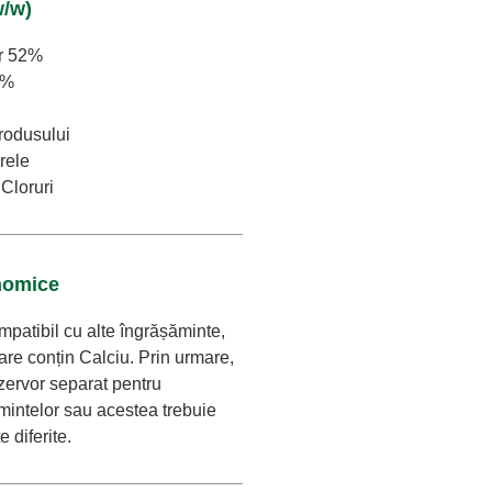
w/w)
or 52%
4%
produsului
rele
 Cloruri
nomice
mpatibil cu alte îngrășăminte,
are conțin Calciu. Prin urmare,
zervor separat pentru
mintelor sau acestea trebuie
 diferite.