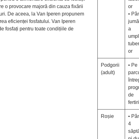
e o provocare majoră din cauza fixării
or
soluri. De aceea, la Van Iperen propunem
• Pâ
a eficienței fosfatului. Van Iperen
jumă
e fosfați pentru toate condițiile de
a
umpl
tuber
or
Podgorii
• Pe
(adult)
parc
între
prog
de
ferti
Roșie
• Pâ
4
săpt
ni d