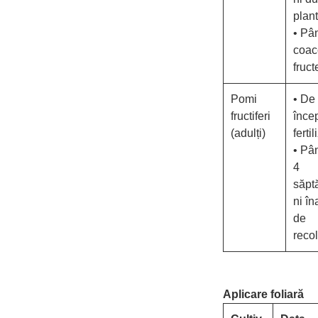
plan
• Pâ
coac
fruct
Pomi
• De 
fructiferi
înce
(adulți)
fertil
• Pâ
4
săpt
ni în
de
recol
Aplicare foliară