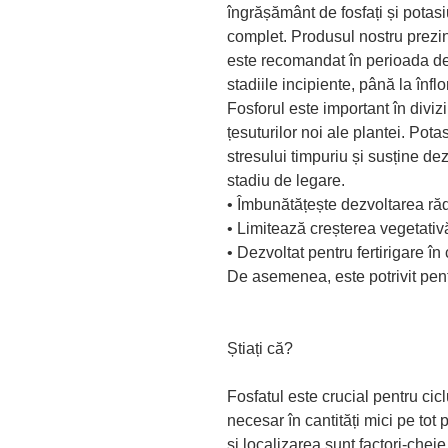
îngrășământ de fosfați și potasi
complet. Produsul nostru prezin
este recomandat în perioada dezv
stadiile incipiente, până la înflo
Fosforul este important în diviz
țesuturilor noi ale plantei. Pota
stresului timpuriu și susține de
stadiu de legare.
• Îmbunătățește dezvoltarea rădă
• Limitează creșterea vegetativ
• Dezvoltat pentru fertirigare în
De asemenea, este potrivit pentr
Știați că?
Fosfatul este crucial pentru cicl
necesar în cantități mici pe tot p
și localizarea sunt factori-cheie