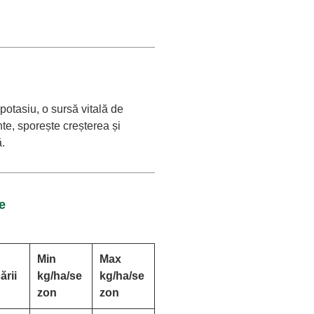
otasiu, o sursă vitală de
te, sporește creșterea și
ă.
e
Min
Max
ării
kg/ha/se
kg/ha/se
zon
zon