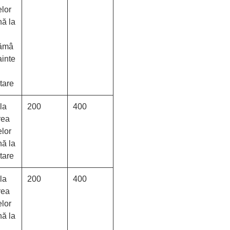
elor
nă la
ămâ
ainte
tare
la
200
400
rea
elor
nă la
tare
la
200
400
rea
elor
nă la