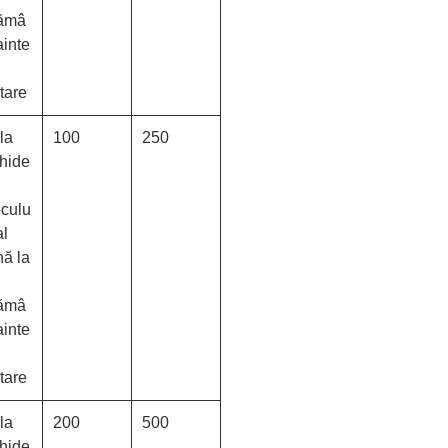
ămâ
ainte
tare
la
100
250
hide
culu
al
nă la
ămâ
ainte
tare
la
200
500
hide