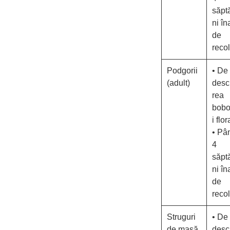
săpt
ni în
de
recol
Podgorii
• De 
(adult)
desc
rea
bobo
i flor
• Pâ
4
săpt
ni în
de
recol
Struguri
• De 
de masă
desc