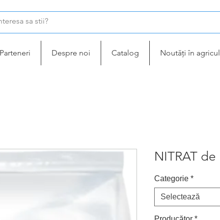
Parteneri
Despre noi
Catalog
Noutăți în agricul
NITRAT de
Categorie
*
Selectează
Producător
*