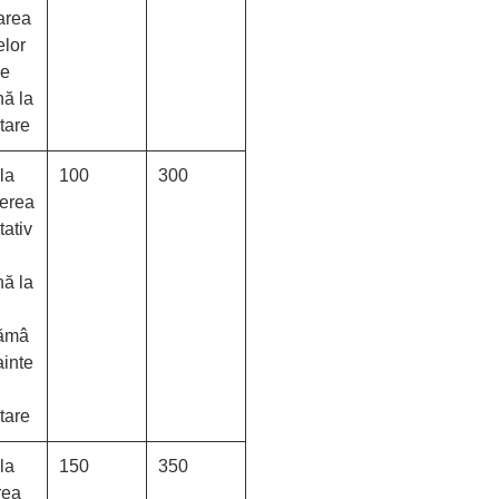
area
elor
ze
nă la
tare
la
100
300
terea
tativ
nă la
ămâ
ainte
tare
la
150
350
rea