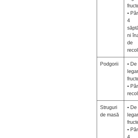
fruct
• Pâ
4
săpt
ni în
de
recol
Podgorii
• De 
lega
fruct
• Pâ
recol
Struguri
• De 
de masă
lega
fruct
• Pâ
4