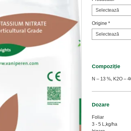
Selectează
Origine
*
Selectează
Compoziție
N – 13 %, K2O – 
Dozare
Foliar
3 - 5 L,kg/ha