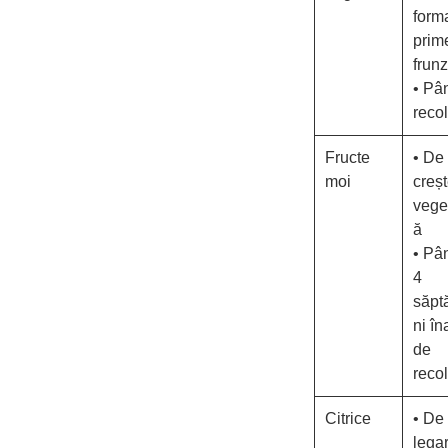
form
prim
frun
• Pâ
recol
Fructe
• De 
moi
creș
vege
ă
• Pâ
4
săpt
ni în
de
recol
Citrice
• De 
lega