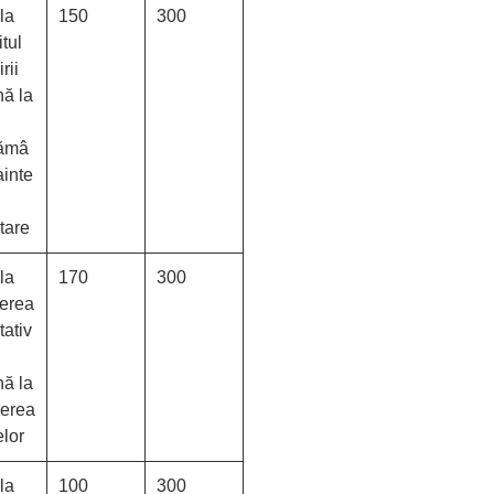
la
150
300
itul
irii
nă la
ămâ
ainte
tare
la
170
300
terea
tativ
nă la
erea
elor
la
100
300