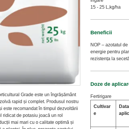
Irigare
15 - 25 L,kg/ha
Beneficii
NOP – azotatul de p
energie pentru plan
rezistența la secet
Doze de aplicar
rticultural Grade este un îngrășământ
Fertirigare
izolvă rapid și complet.
Produsul nostru
Cultivar
Data
și este recomandat în timpul dezvoltării
e
aplic
l ridicat de potasiu joacă un rol
ucții mai mari cu o calitate optimă și