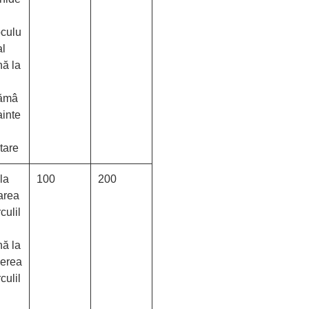
culu
al
nă la
ămâ
ainte
tare
la
100
200
area
culil
nă la
erea
culil