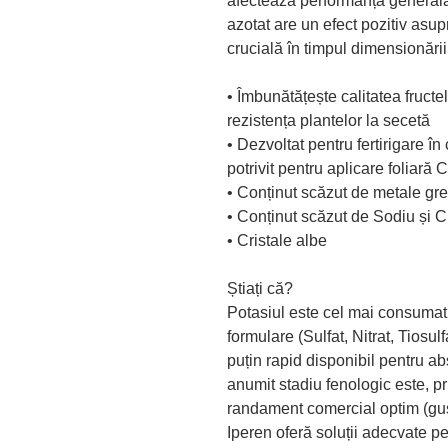
afectează performanța generală
azotat are un efect pozitiv asup
crucială în timpul dimensionării 
• Îmbunătățește calitatea fructel
rezistența plantelor la secetă
• Dezvoltat pentru fertirigare 
potrivit pentru aplicare foliară 
• Conținut scăzut de metale gre
• Conținut scăzut de Sodiu și C
• Cristale albe
Știați că?
Potasiul este cel mai consumat n
formulare (Sulfat, Nitrat, Tiosu
puțin rapid disponibil pentru ab
anumit stadiu fenologic este, pr
randament comercial optim (gust
Iperen oferă soluții adecvate pe