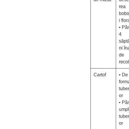
rea
bobo
i flor
• Pâ
4
săpt
ni în
de
recol
Cartof
• De 
form
tuber
or
• Pâ
umpl
tuber
or