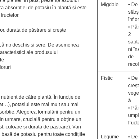
 a plantei.
În plus, prezența azotului
Migdale
• De 
ra absorbției de potasiu în plantă și este
sfârș
fructelor.
înflor
• Pâ
or, durata de păstrare și crește
2
săpt
în câmp deschis și sere. De asemenea
ni în
Caracteristici ale produsului
de
le
recol
loruri
Fistic
• De 
creș
vege
utrient de către plantă. În funcție de
ă
lfat…), potasiul este mai mult sau mai
• Pâ
sorbție. Alegerea formulării pentru un
umpl
in urmare, crucială pentru a obține un
fruct
, culoare și durată de păstrare). Van
 bază de potasiu pentru toate condițiile
Legume
• De 