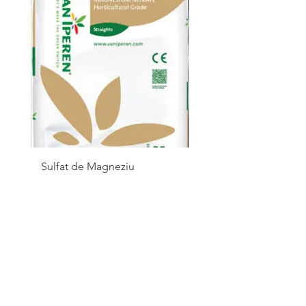
Sulfat de Magneziu
NPK 20 - 20 - 20 + TE