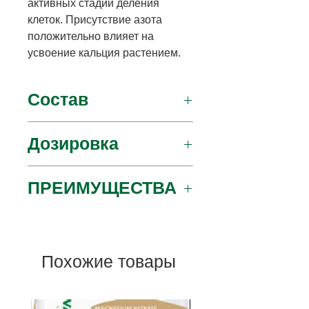
активных стадий деления
клеток.
Присутствие азота
положительно влияет на
усвоение кальция растением.
Состав
N - 15,5%, CaO 26,3%
Дозировка
лист
ПРЕИМУЩЕСТВА
3 - 5 л, кг/ч
Орошение
Кальций регулирует усвоение
15 - 25 л, кг/га
питательных веществ
растениями, играет важную
Похожие товары
роль
важную роль в формировании
клеточных стенок и мембран.