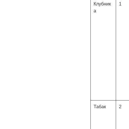
Клубник
1
а
Табак
2