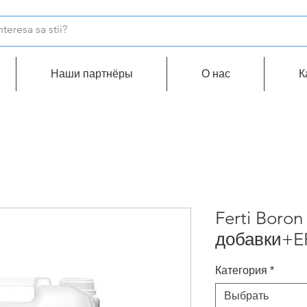
Наши партнёры
О нас
К
Ferti Boro
добавки+E
Категория
*
Выбрать