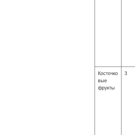
Косточко
3
вые
фрукты