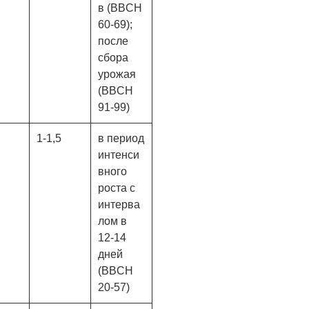
в (BBCH
60-69);
после
сбора
урожая
(BBCH
91-99)
1-1,5
в период
интенси
вного
роста с
интерва
лом в
12-14
дней
(BBCH
20-57)