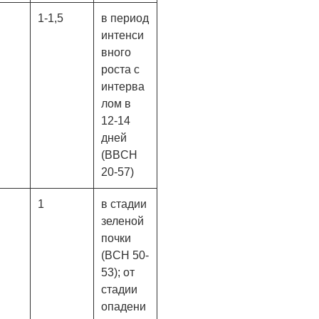
1-1,5
в период
интенси
вного
роста с
интерва
лом в
12-14
дней
(BBCH
20-57)
1
в стадии
зеленой
почки
(BCH 50-
53); от
стадии
опадени