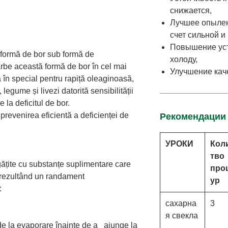
снижается,
Лучшее опылен
счет сильной и
Повышение уст
 formă de bor sub formă de
холоду,
be această formă de bor în cel mai
Улучшение кач
în special pentru rapiță oleaginoasă,
 legume și livezi datorită sensibilității
e la deficitul de bor.
 prevenirea eficientă a deficienței de
Рекомендации
УРОКИ
Кол
тво
gățite cu substanțe suplimentare care
про
, rezultând un randament
ур
:
сахарна
3
я свекла
de la evaporare înainte de a ajunge la