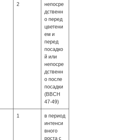
2
непосре
дственн
о перед
цветени
ем и
перед
посадко
й или
непосре
дственн
о после
посадки
(BBCH
47-49)
1
в период
интенси
вного
роста с