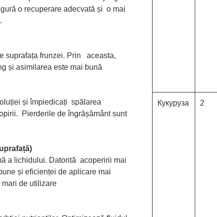
sigură o recuperare adecvată și o mai
.
 suprafața frunzei. Prin aceasta,
ng și asimilarea este mai bună
oluției și împiedicați spălarea
Кукуруза
2
tropirii. Pierderile de îngrășământ sunt
suprafață)
ă a lichidului. Datorită acoperirii mai
bune și eficienței de aplicare mai
mari de utilizare