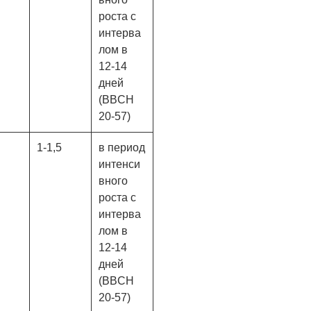
роста с
интерва
лом в
12-14
дней
(BBCH
20-57)
1-1,5
в период
интенси
вного
роста с
интерва
лом в
12-14
дней
(BBCH
20-57)