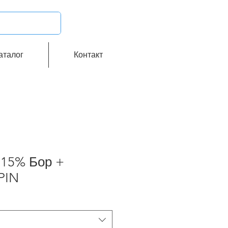
аталог
Контакт
n 15% Бор +
PIN