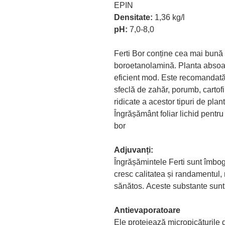
EPIN
Densitate:
1,36 kg/l
pH:
7,0-8,0
Ferti Bor conține cea mai bună
boroetanolamină. Planta absoar
eficient mod. Este recomandată 
sfeclă de zahăr, porumb, cartofi,
ridicate a acestor tipuri de plant
Îngrășământ foliar lichid pentru
bor
Adjuvanți:
Îngrășămintele Ferti sunt îmbo
cresc calitatea și randamentul
sănătos. Aceste substante sunt
Antievaporatoare
Ele protejează micropicăturile 