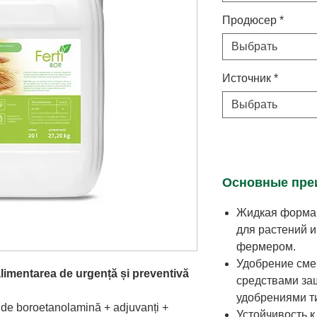
Продюсер
*
Выбрать
Источник
*
Выбрать
Основные преи
Жидкая форма 
для растений и
фермером.
Удобрение сме
limentarea de urgență și preventivă
средствами за
удобрениями тип
 de boroetanolamină + adjuvanți +
Устойчивость к