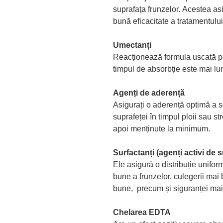
suprafața frunzelor. Acestea a
bună eficacitate a tratamentului
Umectanți
Reacționează formula uscată pe
timpul de absorbție este mai lu
Agenți de aderență
Asigurați o aderență optimă a s
suprafeței în timpul ploii sau s
apoi menținute la minimum.
Surfactanți (agenți activi de 
Ele asigură o distribuție uniform
bune a frunzelor, culegerii mai 
bune, precum și siguranței mai 
Chelarea EDTA