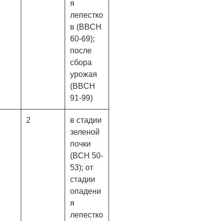
я
лепестко
в (BBCH
60-69);
после
сбора
урожая
(BBCH
91-99)
2
в стадии
зеленой
почки
(BCH 50-
53); от
стадии
опадени
я
лепестко