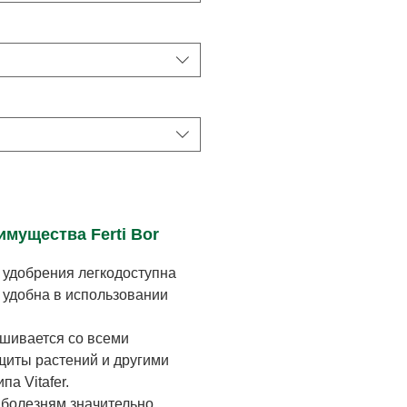
мущества Ferti Bor
удобрения легкодоступна
 удобна в использовании
шивается со всеми
щиты растений и другими
а Vitafer.
 болезням значительно