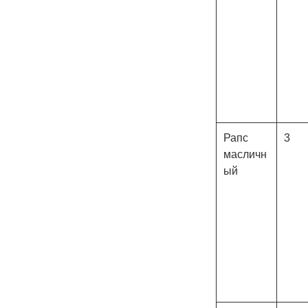
Рапс
3
масличн
ый