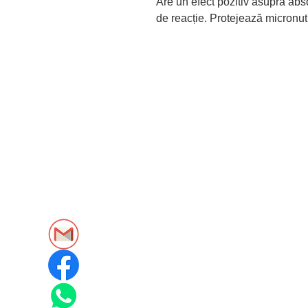
Are un efect pozitiv asupra abso
de reacție. Protejează micronutr