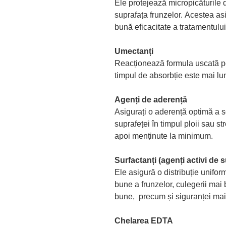
Ele protejează micropicăturile 
suprafața frunzelor. Acestea a
bună eficacitate a tratamentului
Umectanți
Reacționează formula uscată pe
timpul de absorbție este mai lu
Agenți de aderență
Asigurați o aderență optimă a s
suprafeței în timpul ploii sau s
apoi menținute la minimum.
Surfactanți (agenți activi de 
Ele asigură o distribuție uniform
bune a frunzelor, culegerii mai 
bune, precum și siguranței mai 
Chelarea EDTA