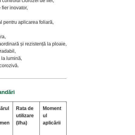
controlul clorozei de fier,
ier inovator,
al pentru aplicarea foliară,
ra,
ordinară și rezistență la ploaie,
adabil,
 la lumină,
corozivă.
andări
ărul
Rata de
Moment
utilizare
ul
amen
(l/ha)
aplicării