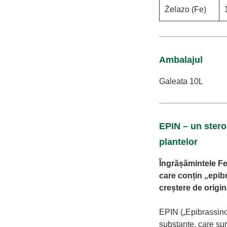
Żelazo (Fe)
Ambalajul
Galeata 10L
EPIN – un stero
plantelor
Îngrășămintele Fe
care conțin „epibr
creștere de origin
EPIN („Epibrassino
substanțe, care sun