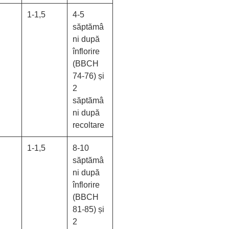
1-1,5
4-5
săptămâ
ni după
înflorire
(BBCH
74-76) și
2
săptămâ
ni după
recoltare
1-1,5
8-10
săptămâ
ni după
înflorire
(BBCH
81-85) și
2