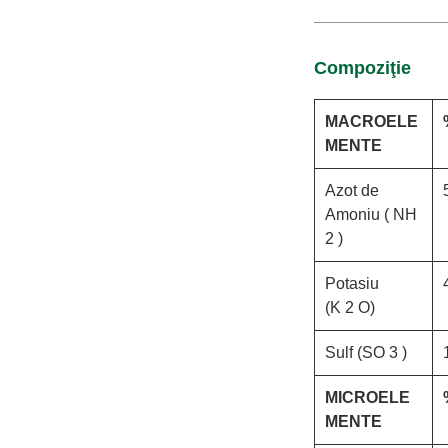
Compoziţie
MACROELE
MENTE
Azot de
Amoniu (
NH
2
)
Potasiu
(K
2
O)
Sulf (SO
3
)
MICROELE
MENTE