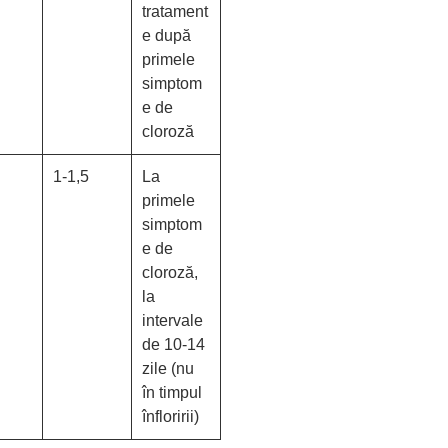
tratament
e după
primele
simptom
e de
cloroză
1-1,5
La
primele
simptom
e de
cloroză,
la
intervale
de 10-14
zile (nu
în timpul
înfloririi)