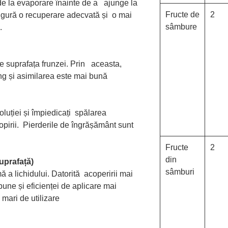
de la evaporare înainte de a ajunge la
Fructe de
2
sigură o recuperare adecvată și o mai
sâmbure
.
 suprafața frunzei. Prin aceasta,
ng și asimilarea este mai bună
oluției și împiedicați spălarea
tropirii. Pierderile de îngrășământ sunt
Fructe
2
din
suprafață)
sâmburi
ă a lichidului. Datorită acoperirii mai
bune și eficienței de aplicare mai
mari de utilizare