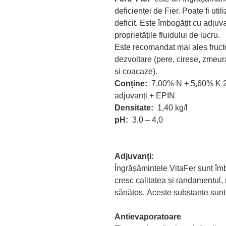
deficienței de Fier. Poate fi uti
deficit. Este îmbogățit cu adjuv
proprietățile fluidului de lucru.
Este recomandat mai ales fructe
dezvoltare (pere, cirese, zmeur
si coacaze).
Conține:
7,00% N + 5,60% K 
adjuvanți + EPIN
Densitate:
1,40 kg/l
pH:
3,0 – 4,0
Adjuvanți:
Îngrășămintele VitaFer sunt îm
cresc calitatea și randamentul
sănătos. Aceste substante sunt
Antievaporatoare