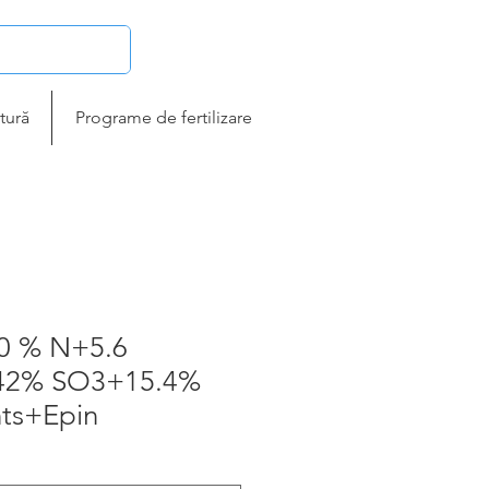
tură
Programe de fertilizare
7.0 % N+5.6
42% SO3+15.4%
ts+Epin