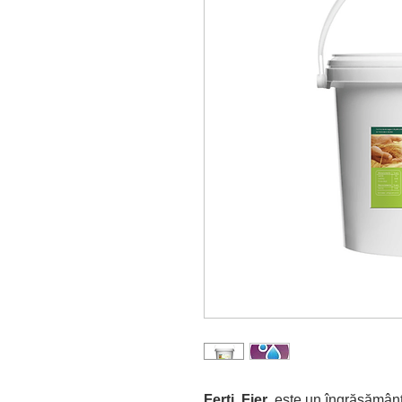
Ferti Fier
este un îngrășământ 