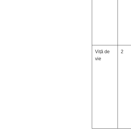
Viță de
2
vie