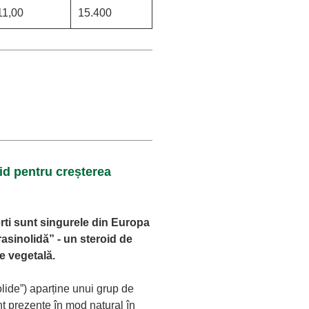
11,00
15.400
id pentru creșterea
rti sunt singurele din Europa
asinolidă” - un steroid de
e vegetală.
lide”) aparține unui grup de
t prezente în mod natural în