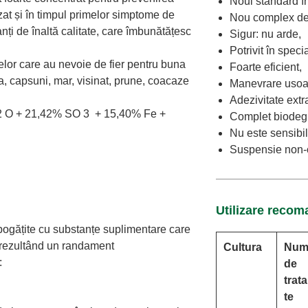
Noul standard în 
lizat și în timpul primelor simptome de
Nou complex de f
anți de înaltă calitate, care îmbunătățesc
Sigur: nu arde,
Potrivit în speci
lor care au nevoie de fier pentru buna
Foarte eficient,
a, capsuni, mar, visinat, prune, coacaze
Manevrare usoa
Adezivitate extra
2 O + 21,42% SO
3
+ 15,40% Fe +
Complet biodegr
Nu este sensibil
Suspensie non-
Utilizare recom
bogățite cu substanțe suplimentare care
, rezultând un randament
Cultura
Num
:
de
trat
te