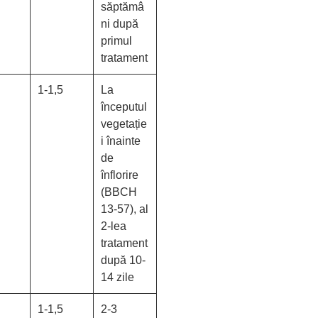
săptămâ
ni după
primul
tratament
1-1,5
La
începutul
vegetație
i înainte
de
înflorire
(BBCH
13-57), al
2-lea
tratament
după 10-
14 zile
1-1,5
2-3