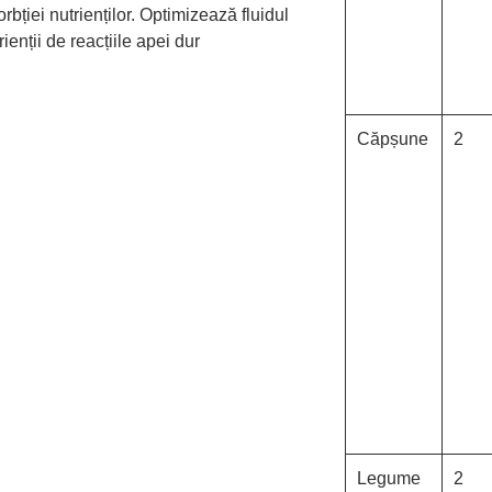
rbției nutrienților. Optimizează fluidul
ienții de reacțiile apei dur
Căpșune
2
Legume
2