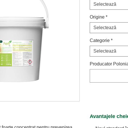
Selectează
Origine
*
Selectează
Categorie
*
Selectează
Producator Polonia
Avantajele cheie
foarte concentrat pentru prevenirea