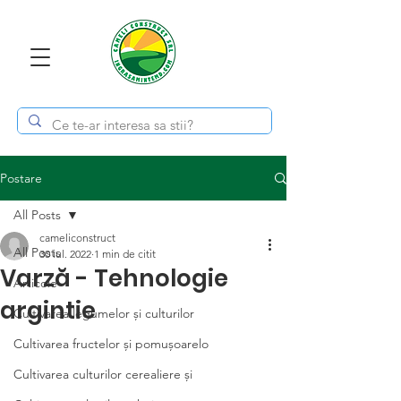
Postare
All Posts
cameliconstruct
All Posts
30 iul. 2022
1 min de citit
Varză - Tehnologie
Articole
argintie
Cultivarea legumelor și culturilor
Cultivarea fructelor și pomușoarelo
Cultivarea culturilor cerealiere și